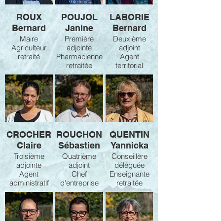
ROUX
POUJOL
LABORIE
Bernard
Janine
Bernard
Maire
Première
Deuxième
Agriculteur
adjointe
adjoint
retraité
Pharmacienne
Agent
retraitée
territorial
CROCHER
ROUCHON
QUENTIN
Claire
Sébastien
Yannicka
Troisième
Quatrième
Conseillère
adjointe
adjoint
déléguée
Agent
Chef
Enseignante
administratif
d'entreprise
retraitée